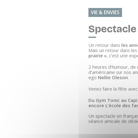
VIE & ENVIES
Spectacle
Un retour dans
les ann
Mais un retour dans le
prairie »
, c’est une ex
2 heures d’humour, de m
d’américaine sur nos an
ego
Nellie Oleson
.
Venez faire la fête ave
Du Gym Tonic au Capit
encore L’école des f
Un spectacle en français
séance amicale de dédi