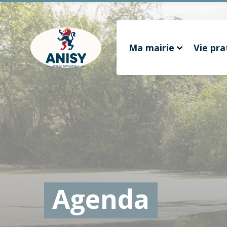
Cookies management panel
Ma mairie
Vie pra
Gestion des couleurs :
Défaut
Contraste
Mode sombre
Police adaptée (dyslexie) :
Inactif
Actif
Interlignage :
Par défaut
Augmenté
Alignement du texte :
Original
Aucun
Taille du texte :
Très petite
Petite
Défaut
Grande
Très grande
Agenda
Affichage des images & vidéos :
Par défaut
Masquées