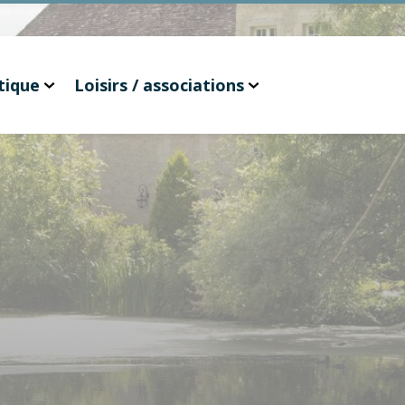
tique
Loisirs / associations