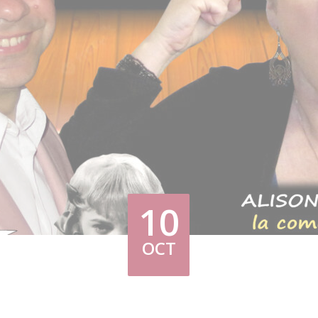
10
OCT