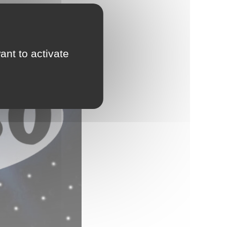
.
ant to activate