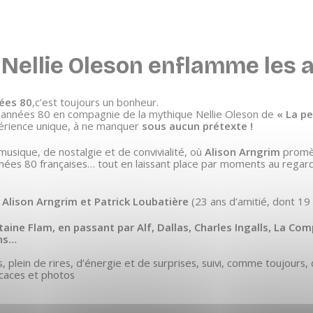
 Nellie Oleson enflamme les 
ées 80
,c’est toujours un bonheur.
s années 80 en compagnie de la mythique
Nellie Oleson
de
« La pe
périence unique, à ne manquer
sous aucun prétexte !
usique, de nostalgie et de convivialité, où
Alison Arngrim
promè
nées 80 françaises… tout en laissant place par moments au regard
c
Alison Arngrim et Patrick Loubatière
(23 ans d’amitié, dont 19
aine Flam, en passant par Alf, Dallas, Charles Ingalls, La Co
ans…
, plein de rires, d’énergie et de surprises, suivi, comme toujours,
caces et photos