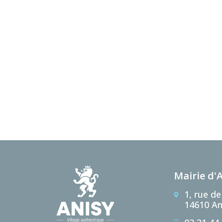
Mairie d'
1, rue de
14610 An