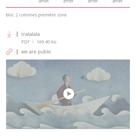
amet
amet
amet
amet
bloc 2 colonnes première zone
tralalala
PDF
169.40 Ko
we are public