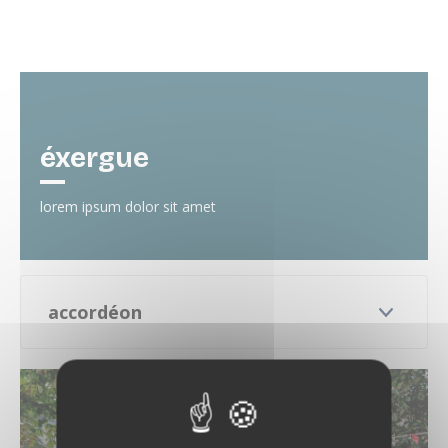
éxergue
lorem ipsum dolor sit amet
accordéon